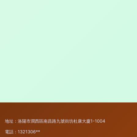
地址：洛陽市澗西區南昌路九號街坊杜康大廈1-1004
電話：1321306**