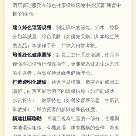
酒店管理服務在綠色健康標準落地中扮演著“運營中
樞”的角色：
建立綠色運營規程
：制定詳細的節能、節水、垃圾
分類與減量、綠色采購（如優先采購四川本地生態
農產品）等操作手冊，并納入日常考核。
培養綠色健康團隊
：對員工進行系統培訓，使其不
僅懂得如何執行環保操作，更能成為健康生活方式
的引導者，向賓客傳遞綠色健康理念。
打造透明化體驗
：通過信息標識、數字界面或員工
講解，向賓客展示酒店的環保措施（如節能成效、
水質報告）、健康特色（如餐飲營養信息、空氣質
量數據），增強賓客的參與感和信任度。
構建社區聯動
：將酒店視為社區的一部分，管理與
本地環保組織、有機農場、康養機構的合作，為賓