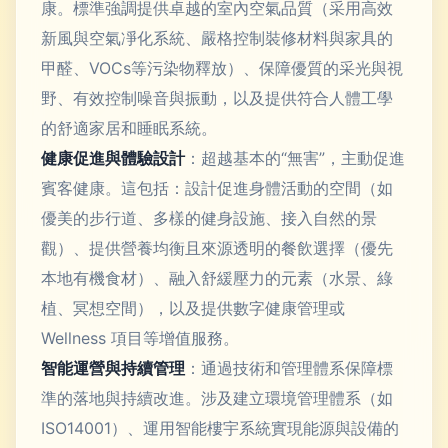
康。標準強調提供卓越的室內空氣品質（采用高效
新風與空氣凈化系統、嚴格控制裝修材料與家具的
甲醛、VOCs等污染物釋放）、保障優質的采光與視
野、有效控制噪音與振動，以及提供符合人體工學
的舒適家居和睡眠系統。
健康促進與體驗設計
：超越基本的“無害”，主動促進
賓客健康。這包括：設計促進身體活動的空間（如
優美的步行道、多樣的健身設施、接入自然的景
觀）、提供營養均衡且來源透明的餐飲選擇（優先
本地有機食材）、融入舒緩壓力的元素（水景、綠
植、冥想空間），以及提供數字健康管理或
Wellness 項目等增值服務。
智能運營與持續管理
：通過技術和管理體系保障標
準的落地與持續改進。涉及建立環境管理體系（如
ISO14001）、運用智能樓宇系統實現能源與設備的